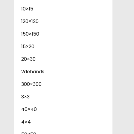
10×15
120×120
150×150
15×20
20×30
2dehands
300×300
3×3
40×40
4×4