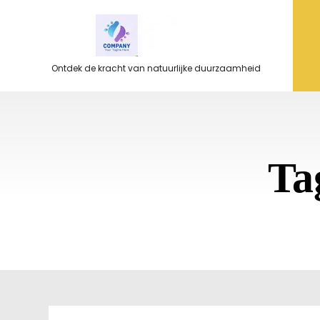
Ga
naar
de
inhoud
Ontdek de kracht van natuurlijke duurzaamheid
Ta