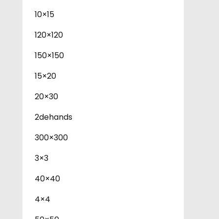
10×15
120×120
150×150
15×20
20×30
2dehands
300×300
3×3
40×40
4×4