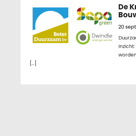
De K
Bouw
20 sep
Duurza
Inzich
worden
[…]