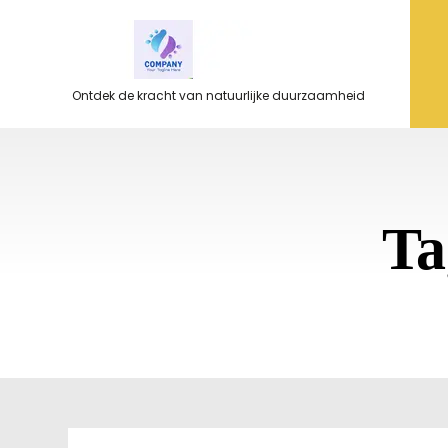
Ga
naar
de
inhoud
Ontdek de kracht van natuurlijke duurzaamheid
Ta