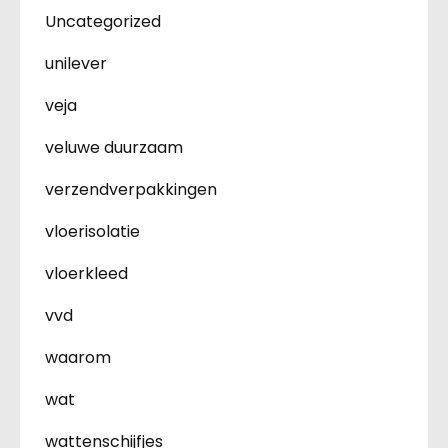
Uncategorized
unilever
veja
veluwe duurzaam
verzendverpakkingen
vloerisolatie
vloerkleed
vvd
waarom
wat
wattenschijfjes