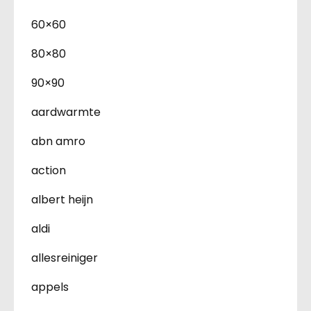
60×60
80×80
90×90
aardwarmte
abn amro
action
albert heijn
aldi
allesreiniger
appels