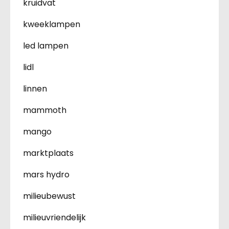
kruidvat
kweeklampen
led lampen
lidl
linnen
mammoth
mango
marktplaats
mars hydro
milieubewust
milieuvriendelijk