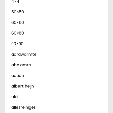
4×4
50×50
60×60
80×80
90×90
aardwarmte
abn amro
action
albert heijn
aldi
allesreiniger