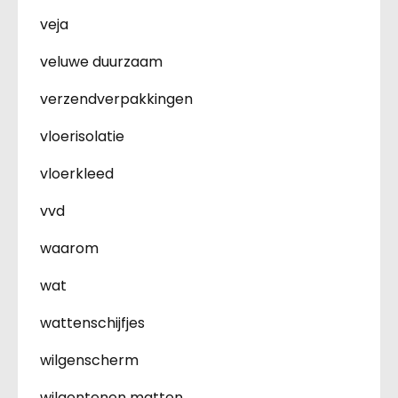
veja
veluwe duurzaam
verzendverpakkingen
vloerisolatie
vloerkleed
vvd
waarom
wat
wattenschijfjes
wilgenscherm
wilgentenen matten