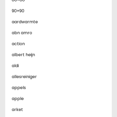
90×90
aardwarmte
abn amro
action
albert heijn
aldi
allesreiniger
appels
apple
arket