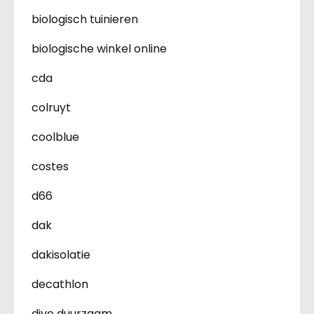
biologisch tuinieren
biologische winkel online
cda
colruyt
coolblue
costes
d66
dak
dakisolatie
decathlon
divo duurzaam