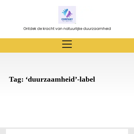
Ga
naar
de
inhoud
Ontdek de kracht van natuurlijke duurzaamheid
Tag:
‘duurzaamheid’-label