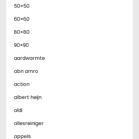
50×50
60×60
80×80
90×90
aardwarmte
abn amro
action
albert heijn
aldi
allesreiniger
appels