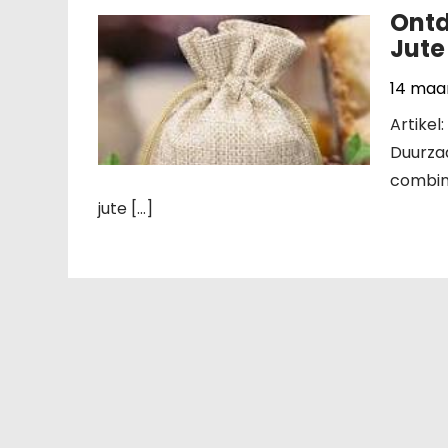
Ontd
Jute
14 maa
Artikel
Duurzaa
combina
jute […]