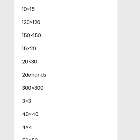
10×15
120×120
150×150
15×20
20×30
2dehands
300×300
3×3
40×40
4×4