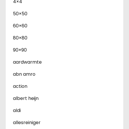
4×4
50×50
60×60
80×80
90×90
aardwarmte
abn amro
action
albert heijn
aldi
allesreiniger