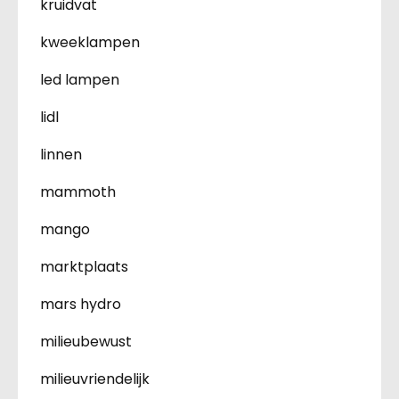
kruidvat
kweeklampen
led lampen
lidl
linnen
mammoth
mango
marktplaats
mars hydro
milieubewust
milieuvriendelijk