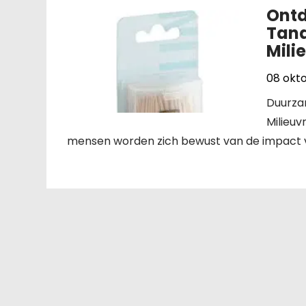
Ontd
Tand
Mili
08 okt
Duurza
Milieu
mensen worden zich bewust van de impact va