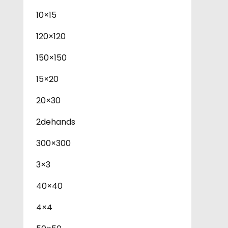
10×15
120×120
150×150
15×20
20×30
2dehands
300×300
3×3
40×40
4×4