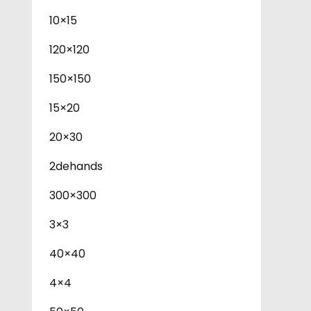
10×15
120×120
150×150
15×20
20×30
2dehands
300×300
3×3
40×40
4×4