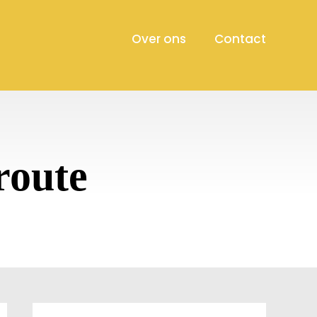
Over ons
Contact
route