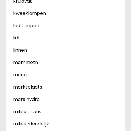
kruidvat
kweeklampen
led lampen
lidl
linnen
mammoth
mango
marktplaats
mars hydro
milieubewust
milieuvriendelijk