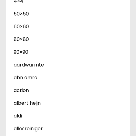
4×4
50×50
60×60
80×80
90×90
aardwarmte
abn amro
action
albert heijn
aldi
allesreiniger