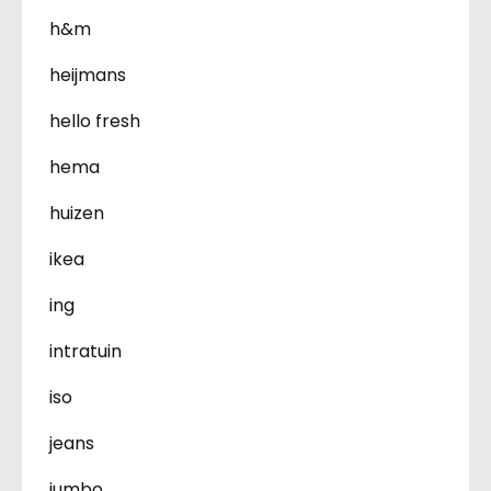
h&m
heijmans
hello fresh
hema
huizen
ikea
ing
intratuin
iso
jeans
jumbo