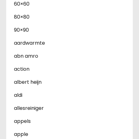
60×60
80×80
90×90
aardwarmte
abn amro
action
albert heijn
aldi
allesreiniger
appels
apple