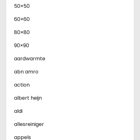
50×50
60×60
80×80
90×90
aardwarmte
abn amro
action
albert heijn
aldi
allesreiniger
appels