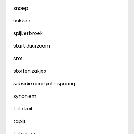
snoep
sokken
spijkerbroek
start duurzaam
stof
stoffen zakjes
subsidie energiebesparing
synoniem
tafelzeil
tapijt
tata steel