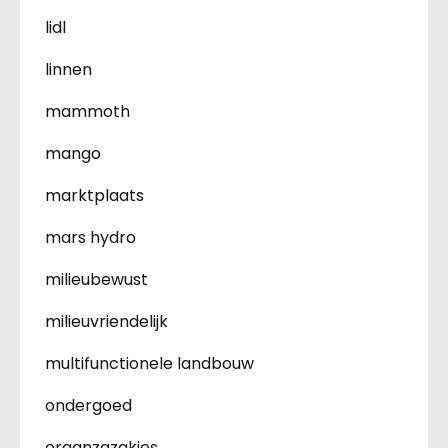
lidl
linnen
mammoth
mango
marktplaats
mars hydro
milieubewust
milieuvriendelijk
multifunctionele landbouw
ondergoed
organzazakjes