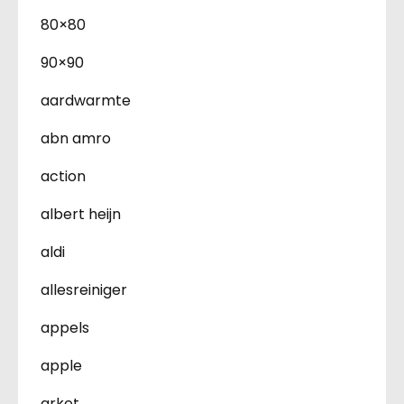
80×80
90×90
aardwarmte
abn amro
action
albert heijn
aldi
allesreiniger
appels
apple
arket