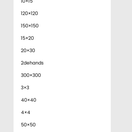
10×15
120×120
150×150
15×20
20×30
2dehands
300×300
3×3
40×40
4×4
50×50