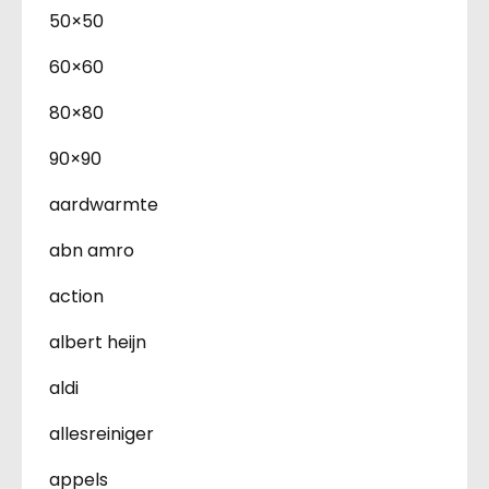
50×50
60×60
80×80
90×90
aardwarmte
abn amro
action
albert heijn
aldi
allesreiniger
appels