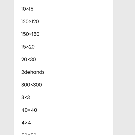
10×15
120×120
150×150
15×20
20×30
2dehands
300×300
3×3
40×40
4×4