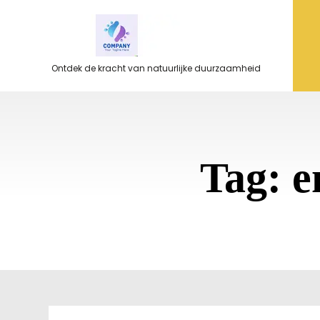
Ga
naar
de
inhoud
Ontdek de kracht van natuurlijke duurzaamheid
Tag:
e