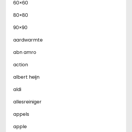
60×60
80×80
90×90
aardwarmte
abn amro
action
albert heijn
aldi
allesreiniger
appels
apple