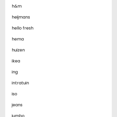
h&m
heijmans
hello fresh
hema
huizen
ikea
ing
intratuin
iso
jeans
jumbo