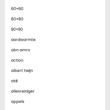
60×60
80×80
90×90
aardwarmte
abn amro
action
albert heijn
aldi
allesreiniger
appels