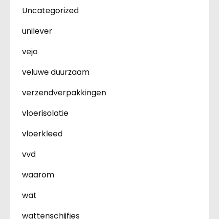
Uncategorized
unilever
veja
veluwe duurzaam
verzendverpakkingen
vloerisolatie
vloerkleed
vvd
waarom
wat
wattenschijfjes