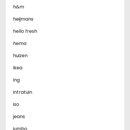
h&m
heijmans
hello fresh
hema
huizen
ikea
ing
intratuin
iso
jeans
jumbo