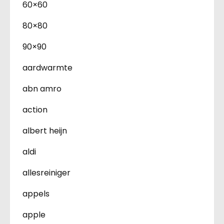
60×60
80×80
90×90
aardwarmte
abn amro
action
albert heijn
aldi
allesreiniger
appels
apple