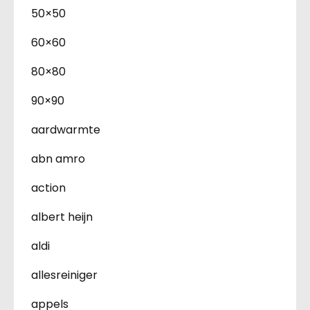
50×50
60×60
80×80
90×90
aardwarmte
abn amro
action
albert heijn
aldi
allesreiniger
appels