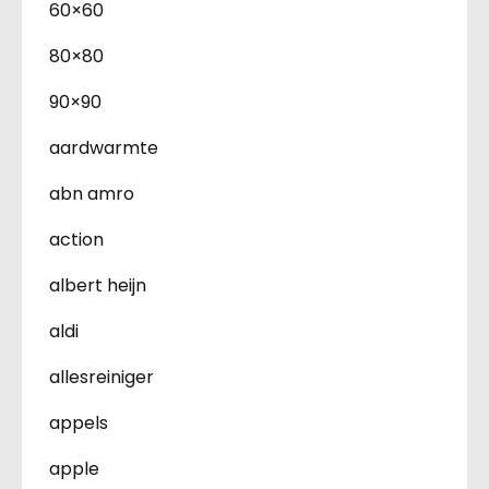
60×60
80×80
90×90
aardwarmte
abn amro
action
albert heijn
aldi
allesreiniger
appels
apple