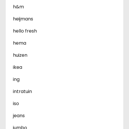
h&m
heijmans
hello fresh
hema
huizen
ikea
ing
intratuin
iso
jeans
jumbo