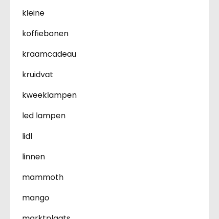
kleine
koffiebonen
kraamcadeau
kruidvat
kweeklampen
led lampen
lidl
linnen
mammoth
mango
marktplaats