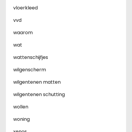
vloerkleed
vvd
waarom
wat
wattenschijfjes
wilgenscherm
wilgentenen matten
wilgentenen schutting
wollen
woning
xenos