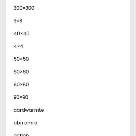
300×300
3×3
40×40
4×4
50×50
60×60
80×80
90×90
aardwarmte
abn amro
action