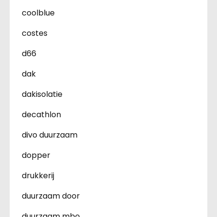
coolblue
costes
d66
dak
dakisolatie
decathlon
divo duurzaam
dopper
drukkerij
duurzaam door
duurzaam mbo