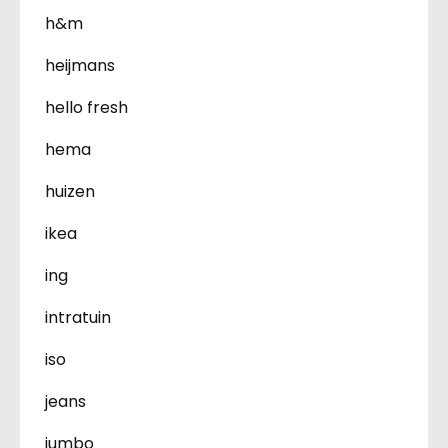
h&m
heijmans
hello fresh
hema
huizen
ikea
ing
intratuin
iso
jeans
jumbo