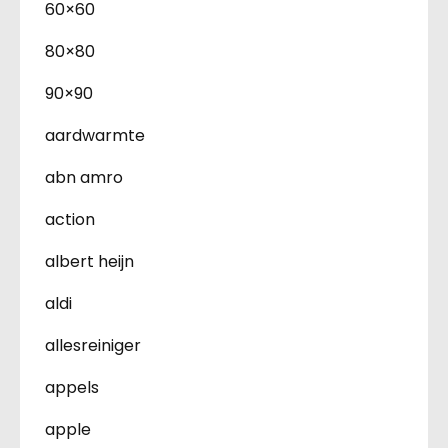
60×60
80×80
90×90
aardwarmte
abn amro
action
albert heijn
aldi
allesreiniger
appels
apple