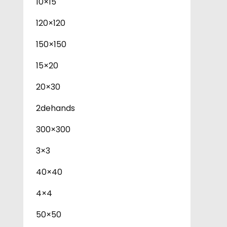
10×15
120×120
150×150
15×20
20×30
2dehands
300×300
3×3
40×40
4×4
50×50