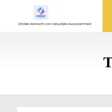
Ga
naar
de
inhoud
Ontdek de kracht van natuurlijke duurzaamheid
T