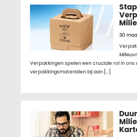
Stap
Verp
Mili
30 maa
Verpakk
Milieuv
Verpakkingen spelen een cruciale rol in ons 
verpakkingsmaterialen bij aan […]
Duur
Mili
Kart