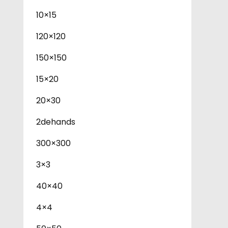
10×15
120×120
150×150
15×20
20×30
2dehands
300×300
3×3
40×40
4×4