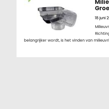
Mili
Groe
18 juni 
Milieuv
Richtin
belangrijker wordt, is het vinden van milieuv