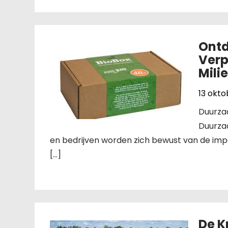
Ont
Verp
Mili
13 okt
Duurza
Duurza
en bedrijven worden zich bewust van de imp
[…]
De K