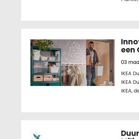
Inno
een 
03 maa
IKEA D
IKEA D
IKEA, d
Duur