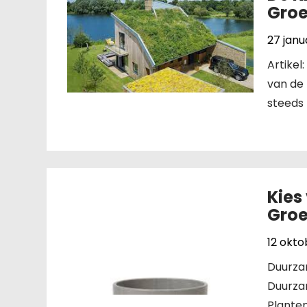
Gro
27 janu
Artike
van de
steeds 
Kies
Groe
12 okt
Duurza
Duurza
Planten