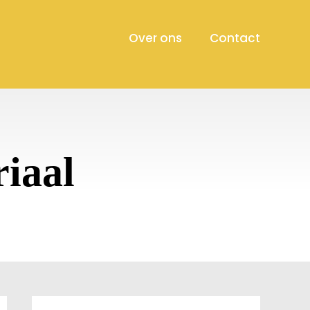
Over ons
Contact
riaal