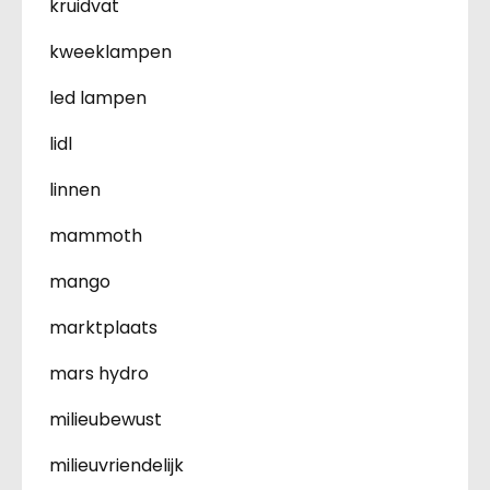
kruidvat
kweeklampen
led lampen
lidl
linnen
mammoth
mango
marktplaats
mars hydro
milieubewust
milieuvriendelijk