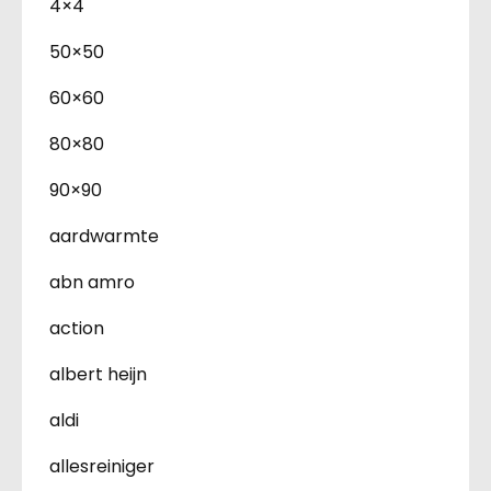
4×4
50×50
60×60
80×80
90×90
aardwarmte
abn amro
action
albert heijn
aldi
allesreiniger