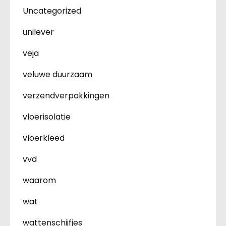
Uncategorized
unilever
veja
veluwe duurzaam
verzendverpakkingen
vloerisolatie
vloerkleed
vvd
waarom
wat
wattenschijfjes