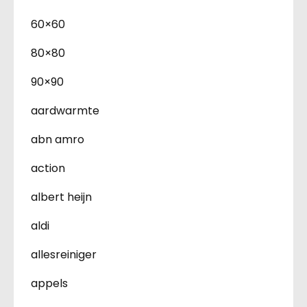
60×60
80×80
90×90
aardwarmte
abn amro
action
albert heijn
aldi
allesreiniger
appels