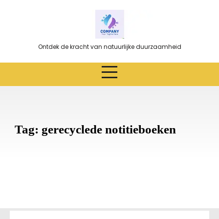
Ga
naar
de
inhoud
Ontdek de kracht van natuurlijke duurzaamheid
Tag:
gerecyclede notitieboeken