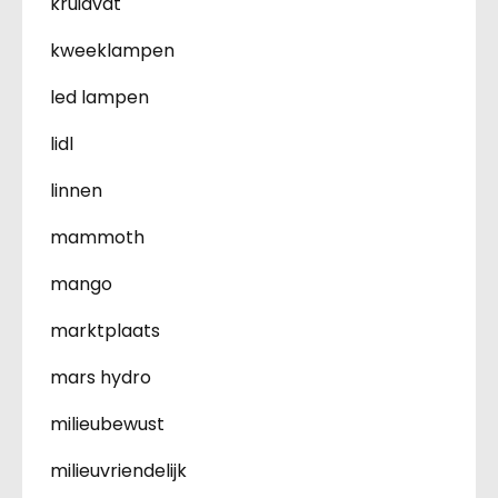
kruidvat
kweeklampen
led lampen
lidl
linnen
mammoth
mango
marktplaats
mars hydro
milieubewust
milieuvriendelijk