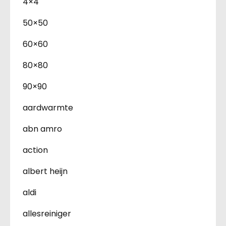
4×4
50×50
60×60
80×80
90×90
aardwarmte
abn amro
action
albert heijn
aldi
allesreiniger