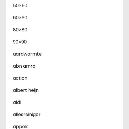
50×50
60×60
80×80
90×90
aardwarmte
abn amro
action
albert heijn
aldi
allesreiniger
appels