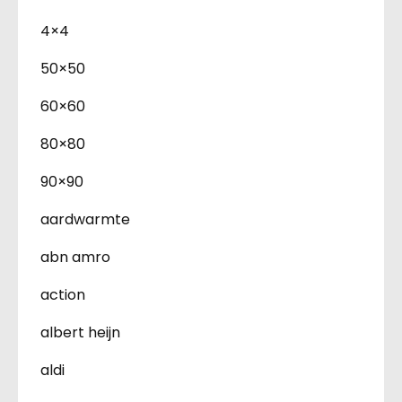
4×4
50×50
60×60
80×80
90×90
aardwarmte
abn amro
action
albert heijn
aldi