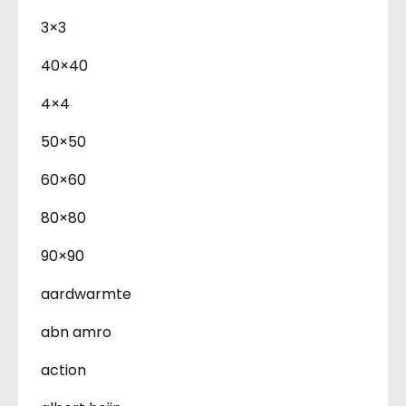
3×3
40×40
4×4
50×50
60×60
80×80
90×90
aardwarmte
abn amro
action