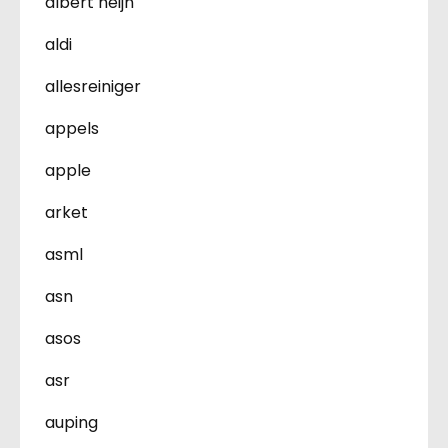
albert heijn
aldi
allesreiniger
appels
apple
arket
asml
asn
asos
asr
auping