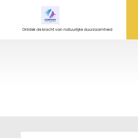
Ga
naar
de
inhoud
Ontdek de kracht van natuurlijke duurzaamheid