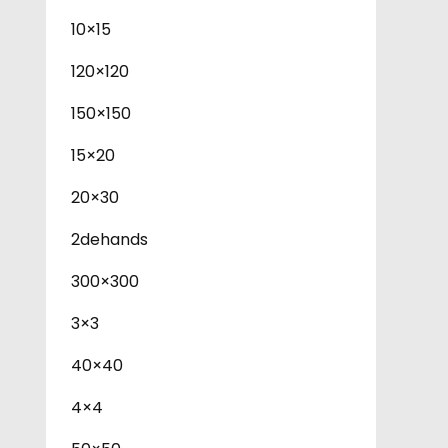
10×15
120×120
150×150
15×20
20×30
2dehands
300×300
3×3
40×40
4×4