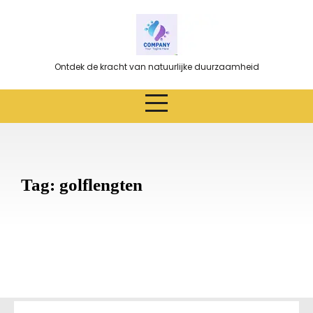
Ga
naar
de
inhoud
Ontdek de kracht van natuurlijke duurzaamheid
Tag:
golflengten