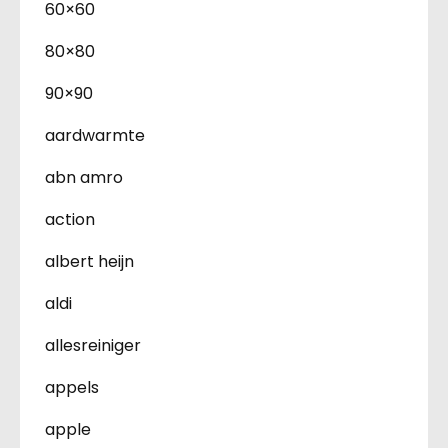
60×60
80×80
90×90
aardwarmte
abn amro
action
albert heijn
aldi
allesreiniger
appels
apple