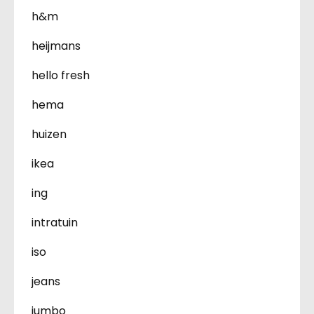
h&m
heijmans
hello fresh
hema
huizen
ikea
ing
intratuin
iso
jeans
jumbo