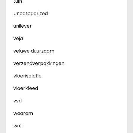
tuin
Uncategorized
unilever
veja
veluwe duurzaam
verzendverpakkingen
vloerisolatie
vloerkleed
vvd
waarom
wat