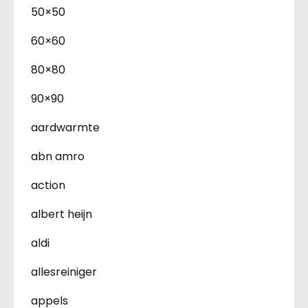
50×50
60×60
80×80
90×90
aardwarmte
abn amro
action
albert heijn
aldi
allesreiniger
appels