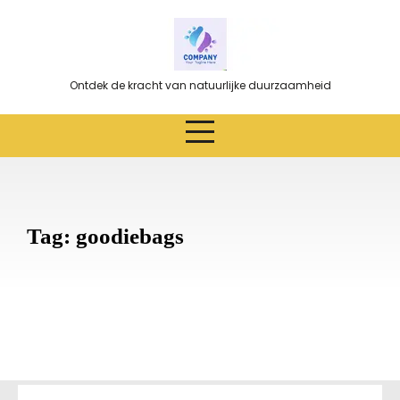
Ga
naar
de
inhoud
Ontdek de kracht van natuurlijke duurzaamheid
Tag:
goodiebags