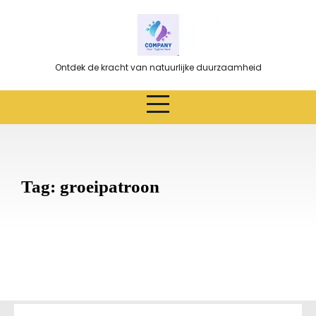
Ga
naar
de
inhoud
Ontdek de kracht van natuurlijke duurzaamheid
Tag:
groeipatroon