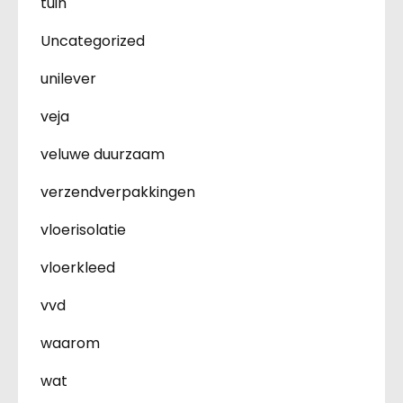
tuin
Uncategorized
unilever
veja
veluwe duurzaam
verzendverpakkingen
vloerisolatie
vloerkleed
vvd
waarom
wat