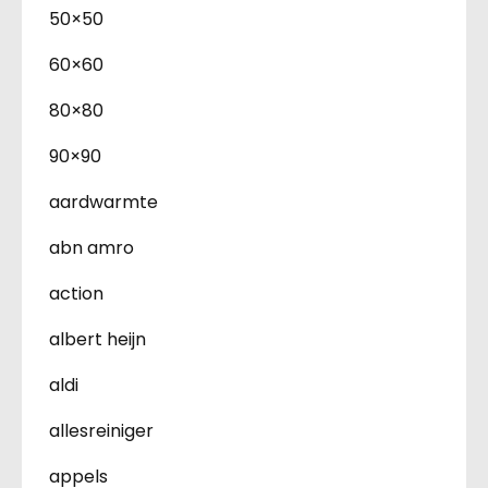
50×50
60×60
80×80
90×90
aardwarmte
abn amro
action
albert heijn
aldi
allesreiniger
appels