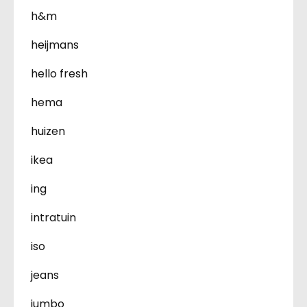
h&m
heijmans
hello fresh
hema
huizen
ikea
ing
intratuin
iso
jeans
jumbo