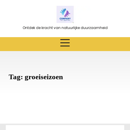
Ga
naar
de
inhoud
Ontdek de kracht van natuurlijke duurzaamheid
Tag:
groeiseizoen