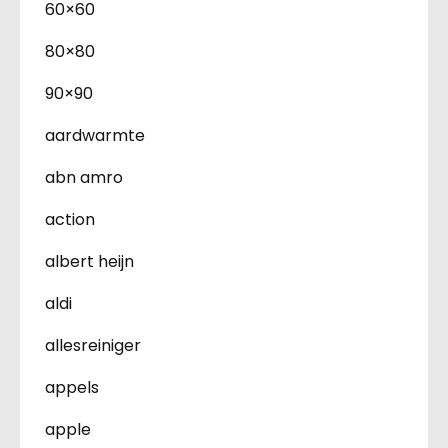
60×60
80×80
90×90
aardwarmte
abn amro
action
albert heijn
aldi
allesreiniger
appels
apple