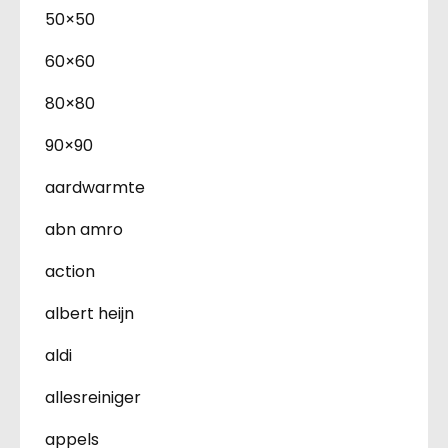
50×50
60×60
80×80
90×90
aardwarmte
abn amro
action
albert heijn
aldi
allesreiniger
appels