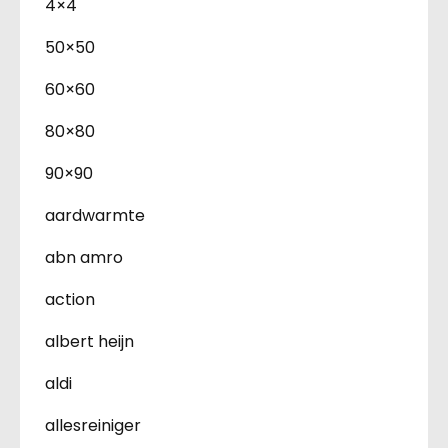
4×4
50×50
60×60
80×80
90×90
aardwarmte
abn amro
action
albert heijn
aldi
allesreiniger