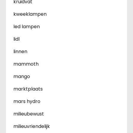
kruidvat
kweeklampen
led lampen
lidl
linnen
mammoth
mango
marktplaats
mars hydro
milieubewust
milieuvriendelijk