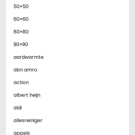
50×50
60×60
80×80
90×90
aardwarmte
abn amro
action
albert heijn
aldi
allesreiniger
appels