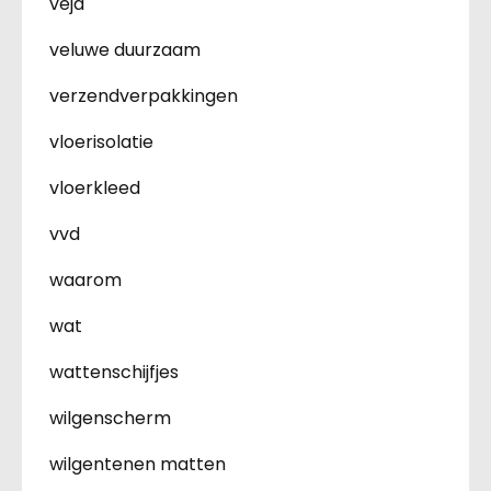
veja
veluwe duurzaam
verzendverpakkingen
vloerisolatie
vloerkleed
vvd
waarom
wat
wattenschijfjes
wilgenscherm
wilgentenen matten