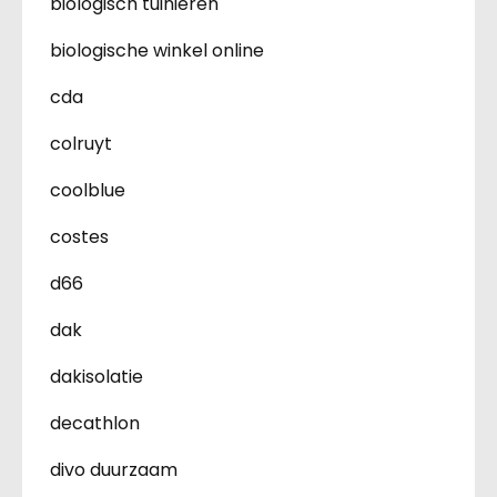
biologisch tuinieren
biologische winkel online
cda
colruyt
coolblue
costes
d66
dak
dakisolatie
decathlon
divo duurzaam