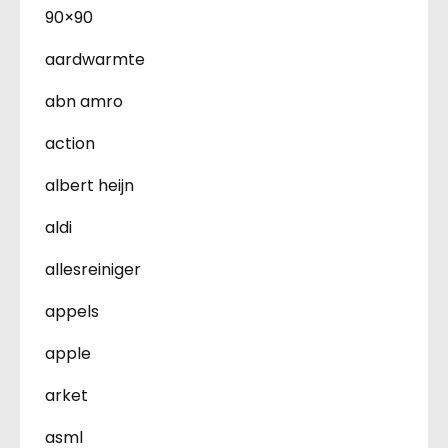
90×90
aardwarmte
abn amro
action
albert heijn
aldi
allesreiniger
appels
apple
arket
asml