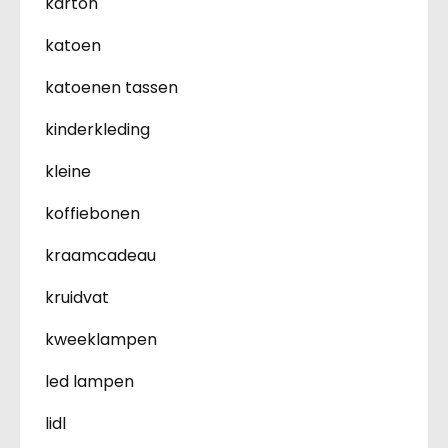
karton
katoen
katoenen tassen
kinderkleding
kleine
koffiebonen
kraamcadeau
kruidvat
kweeklampen
led lampen
lidl