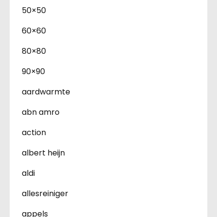
50×50
60×60
80×80
90×90
aardwarmte
abn amro
action
albert heijn
aldi
allesreiniger
appels