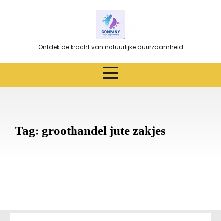
Ga
naar
de
inhoud
Ontdek de kracht van natuurlijke duurzaamheid
Tag:
groothandel jute zakjes