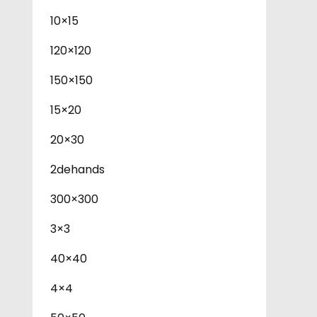
10×15
120×120
150×150
15×20
20×30
2dehands
300×300
3×3
40×40
4×4