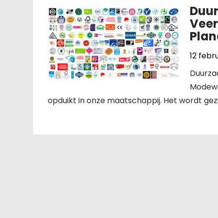
Duur
Veer
Plan
12 febr
Duurza
Modewo
opduikt in onze maatschappij. Het wordt gezi