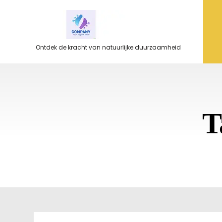
Ga
naar
de
inhoud
Ontdek de kracht van natuurlijke duurzaamheid
T