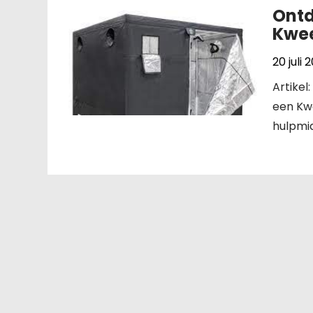
Ontd
Kwee
20 juli 
Artike
een Kwe
hulpmid