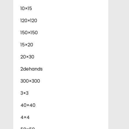
10×15
120×120
150×150
15×20
20×30
2dehands
300×300
3×3
40×40
4×4