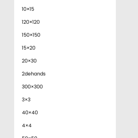
10×15
120×120
150×150
15×20
20×30
2dehands
300×300
3×3
40×40
4×4