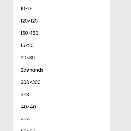
10×15
120×120
150×150
15×20
20×30
2dehands
300×300
3×3
40×40
4×4