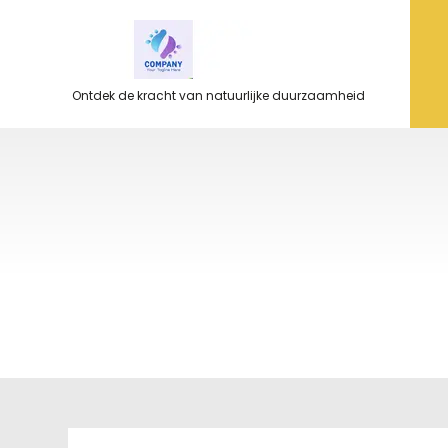
Ga
naar
de
inhoud
Ontdek de kracht van natuurlijke duurzaamheid