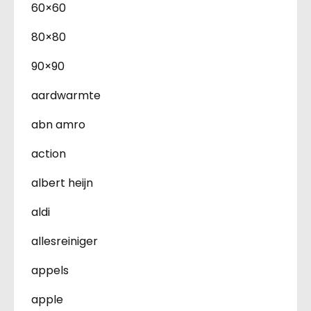
60×60
80×80
90×90
aardwarmte
abn amro
action
albert heijn
aldi
allesreiniger
appels
apple