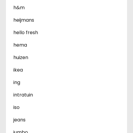
h&m
heijmans
hello fresh
hema
huizen
ikea
ing
intratuin
iso
jeans
jumbo