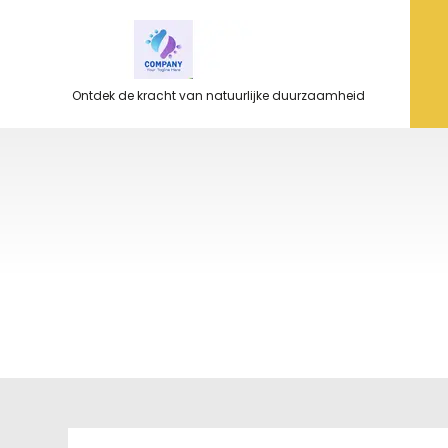
Ga
naar
de
inhoud
Ontdek de kracht van natuurlijke duurzaamheid