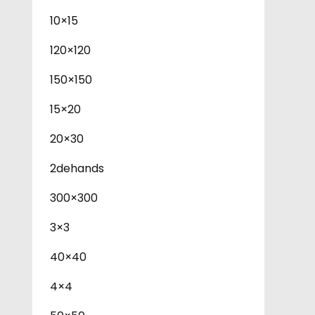
10×15
120×120
150×150
15×20
20×30
2dehands
300×300
3×3
40×40
4×4