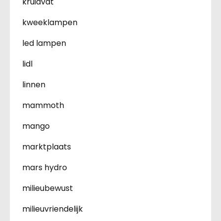
kruidvat
kweeklampen
led lampen
lidl
linnen
mammoth
mango
marktplaats
mars hydro
milieubewust
milieuvriendelijk