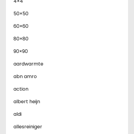
4×4
50×50
60×60
80×80
90×90
aardwarmte
abn amro
action
albert heijn
aldi
allesreiniger