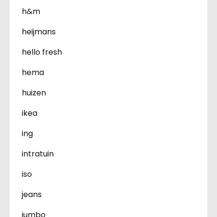
h&m
heijmans
hello fresh
hema
huizen
ikea
ing
intratuin
iso
jeans
jumbo