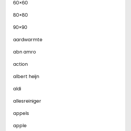
60×60
80×80
90×90
aardwarmte
abn amro
action
albert heijn
aldi
allesreiniger
appels
apple